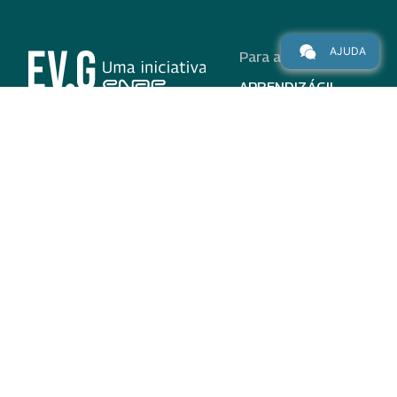
AJUDA
Para alunos
APRENDIZÁGIL
CURSOS
PROGRAMAS
INSTITUCIONAL
AJUDA
Para parceiros
Nas redes
ADESÃO
INSTITUIÇÕES
PARTICIPANTES
EV.G EM NÚMEROS
VALIDAÇÃO DE
DOCUMENTOS
TERMO DE USO E AVISO