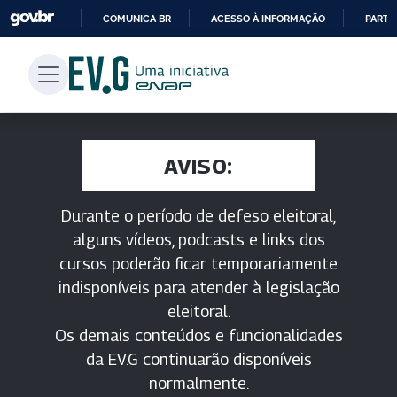
COMUNICA BR
ACESSO À INFORMAÇÃO
PARTI
IR
PARA
O
CONTEÚDO
AVISO:
Durante o período de defeso eleitoral,
alguns vídeos, podcasts e links dos
cursos poderão ficar temporariamente
indisponíveis para atender à legislação
eleitoral.
Os demais conteúdos e funcionalidades
da EV.G continuarão disponíveis
normalmente.