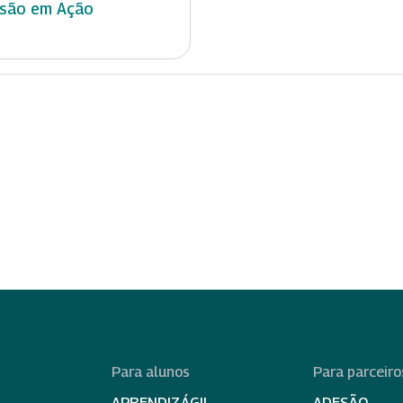
usão em Ação
Para alunos
Para parceiro
APRENDIZÁGIL
ADESÃO