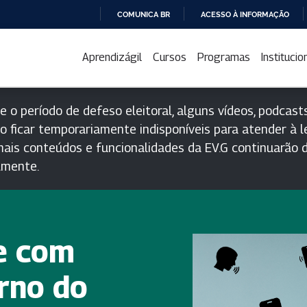
COMUNICA BR
ACESSO À INFORMAÇÃO
IR
PARA
Aprendizágil
Cursos
Programas
Institucio
O
CONTEÚDO
e o período de defeso eleitoral, alguns vídeos, podcasts
o ficar temporariamente indisponíveis para atender à le
ais conteúdos e funcionalidades da EV.G continuarão d
lmente.
e com
rno do