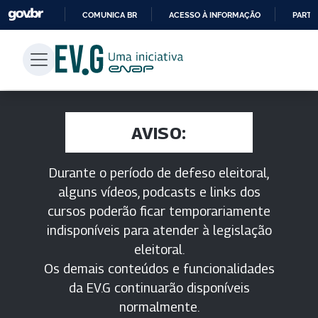
COMUNICA BR
ACESSO À INFORMAÇÃO
PARTI
IR
PARA
O
CONTEÚDO
AVISO:
Durante o período de defeso eleitoral,
alguns vídeos, podcasts e links dos
cursos poderão ficar temporariamente
indisponíveis para atender à legislação
eleitoral.
Os demais conteúdos e funcionalidades
da EV.G continuarão disponíveis
normalmente.