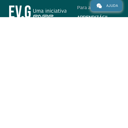
AJUDA
Para alunos
APRENDIZÁGIL
CURSOS
PROGRAMAS
INSTITUCIONAL
AJUDA
Para parceiros
Nas redes
ADESÃO
INSTITUIÇÕES
PARTICIPANTES
EV.G EM NÚMEROS
VALIDAÇÃO DE
DOCUMENTOS
TERMO DE USO E AVISO
DE PRIVACIDADE