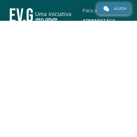
AJUDA
Para alunos
APRENDIZÁGIL
CURSOS
PROGRAMAS
INSTITUCIONAL
AJUDA
Para parceiros
Nas redes
ADESÃO
INSTITUIÇÕES
PARTICIPANTES
EV.G EM NÚMEROS
VALIDAÇÃO DE
DOCUMENTOS
TERMO DE USO E AVISO
DE PRIVACIDADE