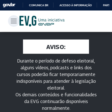
COMUNICA BR
ACESSO À INFORMAÇÃO
PARTI
IR
PARA
O
CONTEÚDO
AVISO:
Durante o período de defeso eleitoral,
alguns vídeos, podcasts e links dos
cursos poderão ficar temporariamente
indisponíveis para atender à legislação
eleitoral.
Os demais conteúdos e funcionalidades
da EV.G continuarão disponíveis
normalmente.