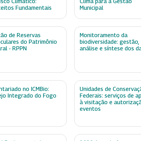
isco Climático:
Clima para a Gestão
eitos Fundamentais
Municipal
ção de Reservas
Monitoramento da
iculares do Patrimônio
biodiversidade: gestão,
ral - RPPN
análise e síntese dos d
ntariado no ICMBio:
Unidades de Conservaç
jo Integrado do Fogo
Federais: serviços de a
à visitação e autorizaç
eventos