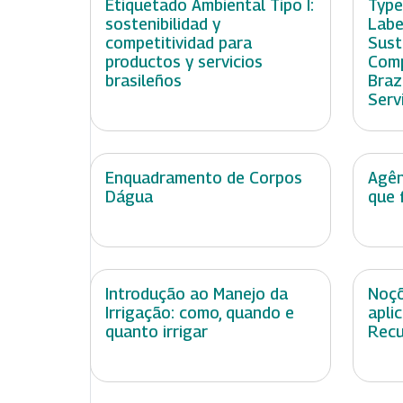
Etiquetado Ambiental Tipo I:
Type
sostenibilidad y
Labe
competitividad para
Sust
productos y servicios
Comp
brasileños
Braz
Serv
Enquadramento de Corpos
Agên
Dágua
que 
Introdução ao Manejo da
Noçõ
Irrigação: como, quando e
apli
quanto irrigar
Recu