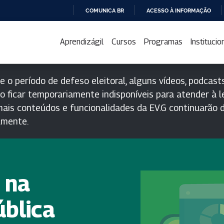
COMUNICA BR
ACESSO À INFORMAÇÃO
IR
PARA
Aprendizágil
Cursos
Programas
Institucio
O
CONTEÚDO
e o período de defeso eleitoral, alguns vídeos, podcasts
o ficar temporariamente indisponíveis para atender à le
ais conteúdos e funcionalidades da EV.G continuarão d
lmente.
 na
ública