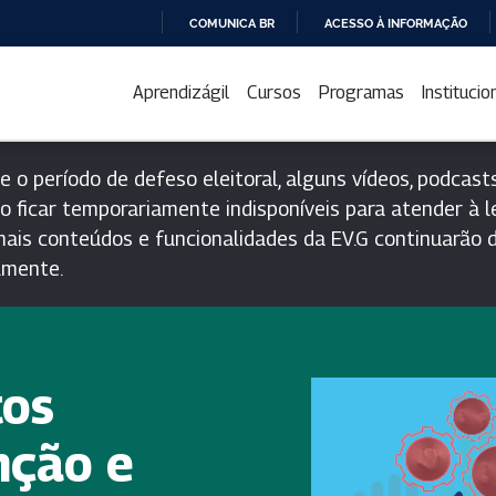
COMUNICA BR
ACESSO À INFORMAÇÃO
IR
PARA
Aprendizágil
Cursos
Programas
Institucio
O
CONTEÚDO
e o período de defeso eleitoral, alguns vídeos, podcasts
o ficar temporariamente indisponíveis para atender à le
ais conteúdos e funcionalidades da EV.G continuarão d
lmente.
tos
nção e