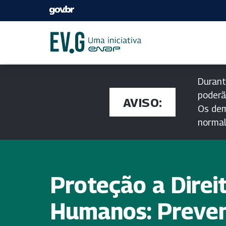
Durant
poderã
AVISO:
Os dem
norma
Proteção a Direi
Humanos: Preve