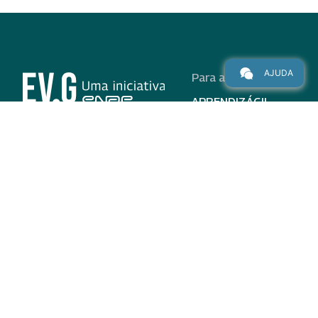
AJUDA
Para alunos
APRENDIZÁGIL
CURSOS
PROGRAMAS
INSTITUCIONAL
AJUDA
Para parceiros
Nas redes
ADESÃO
INSTITUIÇÕES
PARTICIPANTES
EV.G EM NÚMEROS
VALIDAÇÃO DE