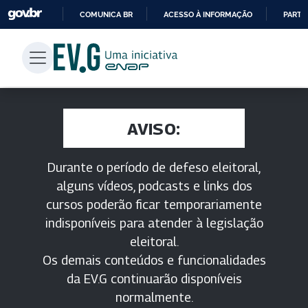
COMUNICA BR
ACESSO À INFORMAÇÃO
PARTI
IR
PARA
O
CONTEÚDO
AVISO:
Durante o período de defeso eleitoral,
alguns vídeos, podcasts e links dos
cursos poderão ficar temporariamente
indisponíveis para atender à legislação
eleitoral.
Os demais conteúdos e funcionalidades
da EV.G continuarão disponíveis
normalmente.