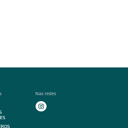
s
Nas redes
S
TES
EROS