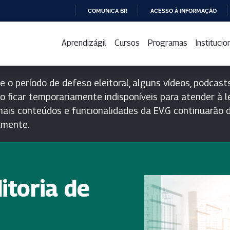
COMUNICA BR
ACESSO À INFORMAÇÃO
IR
PARA
Aprendizágil
Cursos
Programas
Institucio
O
CONTEÚDO
e o período de defeso eleitoral, alguns vídeos, podcasts
o ficar temporariamente indisponíveis para atender à le
ais conteúdos e funcionalidades da EV.G continuarão d
lmente.
itoria de