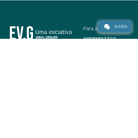
AJUDA
Para alunos
APRENDIZÁGIL
CURSOS
PROGRAMAS
INSTITUCIONAL
AJUDA
Para parceiros
Nas redes
ADESÃO
INSTITUIÇÕES
PARTICIPANTES
EV.G EM NÚMEROS
VALIDAÇÃO DE
DOCUMENTOS