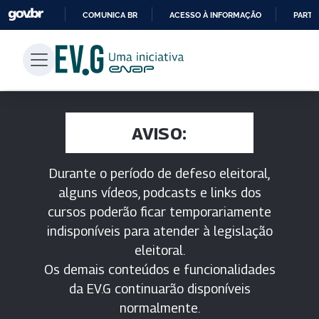
COMUNICA BR
ACESSO À INFORMAÇÃO
PARTI
IR
PARA
O
CONTEÚDO
AVISO:
Durante o período de defeso eleitoral,
alguns vídeos, podcasts e links dos
cursos poderão ficar temporariamente
indisponíveis para atender à legislação
eleitoral.
Os demais conteúdos e funcionalidades
da EV.G continuarão disponíveis
normalmente.