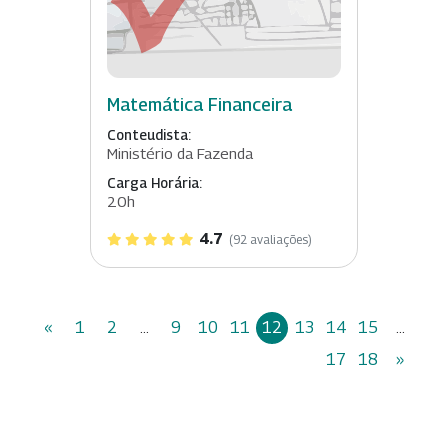
Matemática Financeira
Conteudista:
Ministério da Fazenda
Carga Horária:
20h
4.7
(92 avaliações)
«
1
2
...
9
10
11
12
13
14
15
...
17
18
»