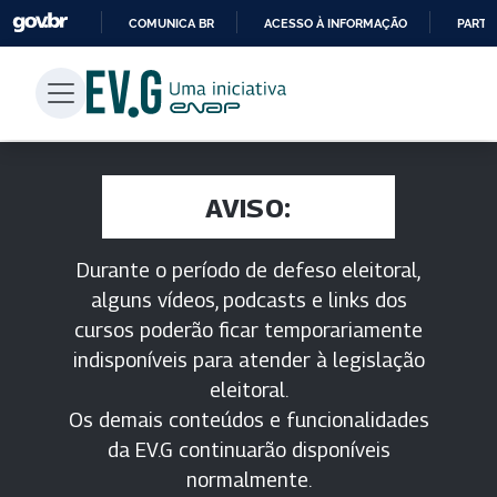
COMUNICA BR
ACESSO À INFORMAÇÃO
PARTI
IR
PARA
O
CONTEÚDO
AVISO:
Durante o período de defeso eleitoral,
alguns vídeos, podcasts e links dos
cursos poderão ficar temporariamente
indisponíveis para atender à legislação
eleitoral.
Os demais conteúdos e funcionalidades
da EV.G continuarão disponíveis
normalmente.