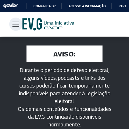
COMUNICA BR
ACESSO À INFORMAÇÃO
PARTI
IR
PARA
O
CONTEÚDO
AVISO:
Durante o período de defeso eleitoral,
alguns vídeos, podcasts e links dos
cursos poderão ficar temporariamente
indisponíveis para atender à legislação
eleitoral.
Os demais conteúdos e funcionalidades
da EV.G continuarão disponíveis
normalmente.