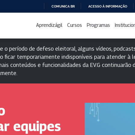
COMUNICA BR
ACESSO À INFORMAÇÃO
IR
PARA
Aprendizágil
Cursos
Programas
Institucio
O
CONTEÚDO
e o período de defeso eleitoral, alguns vídeos, podcasts
o ficar temporariamente indisponíveis para atender à le
ais conteúdos e funcionalidades da EV.G continuarão d
lmente.
o
ar equipes