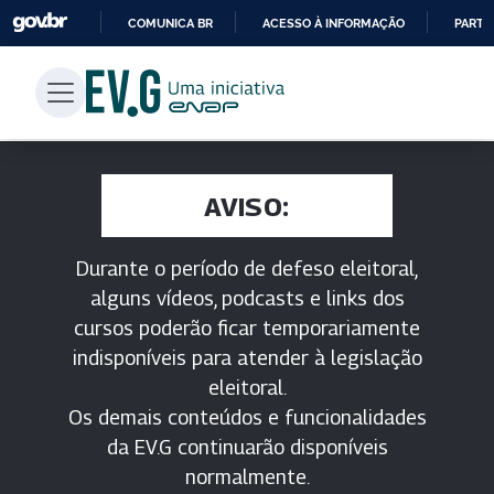
COMUNICA BR
ACESSO À INFORMAÇÃO
PARTI
IR
PARA
O
CONTEÚDO
AVISO:
Durante o período de defeso eleitoral,
alguns vídeos, podcasts e links dos
cursos poderão ficar temporariamente
indisponíveis para atender à legislação
eleitoral.
Os demais conteúdos e funcionalidades
da EV.G continuarão disponíveis
normalmente.