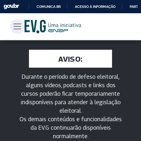
COMUNICA BR
ACESSO À INFORMAÇÃO
PARTI
IR
PARA
O
CONTEÚDO
AVISO:
Durante o período de defeso eleitoral,
alguns vídeos, podcasts e links dos
cursos poderão ficar temporariamente
indisponíveis para atender à legislação
eleitoral.
Os demais conteúdos e funcionalidades
da EV.G continuarão disponíveis
normalmente.