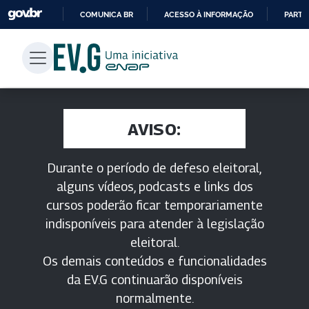
COMUNICA BR
ACESSO À INFORMAÇÃO
PARTI
IR
PARA
O
CONTEÚDO
AVISO:
Durante o período de defeso eleitoral,
alguns vídeos, podcasts e links dos
cursos poderão ficar temporariamente
indisponíveis para atender à legislação
eleitoral.
Os demais conteúdos e funcionalidades
da EV.G continuarão disponíveis
normalmente.