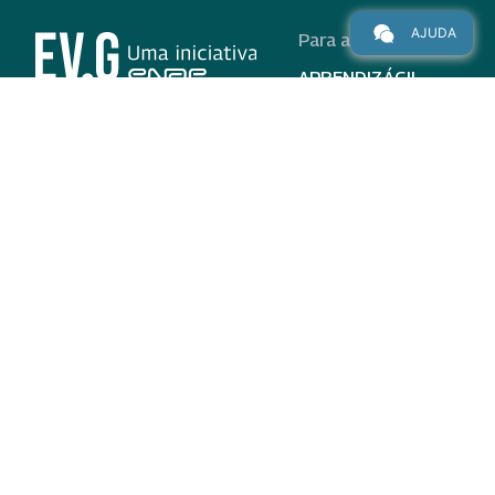
AJUDA
Para alunos
APRENDIZÁGIL
CURSOS
PROGRAMAS
INSTITUCIONAL
AJUDA
Para parceiros
Nas redes
ADESÃO
INSTITUIÇÕES
PARTICIPANTES
EV.G EM NÚMEROS
VALIDAÇÃO DE
DOCUMENTOS
TERMO DE USO E AVISO
DE PRIVACIDADE