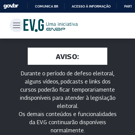
COMUNICA BR
ACESSO À INFORMAÇÃO
PARTI
IR
PARA
O
CONTEÚDO
AVISO:
Durante o período de defeso eleitoral,
alguns vídeos, podcasts e links dos
cursos poderão ficar temporariamente
indisponíveis para atender à legislação
eleitoral.
Os demais conteúdos e funcionalidades
da EV.G continuarão disponíveis
normalmente.