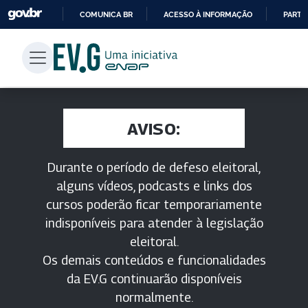
COMUNICA BR
ACESSO À INFORMAÇÃO
PARTI
IR
PARA
O
CONTEÚDO
AVISO:
Durante o período de defeso eleitoral,
alguns vídeos, podcasts e links dos
cursos poderão ficar temporariamente
indisponíveis para atender à legislação
eleitoral.
Os demais conteúdos e funcionalidades
da EV.G continuarão disponíveis
normalmente.