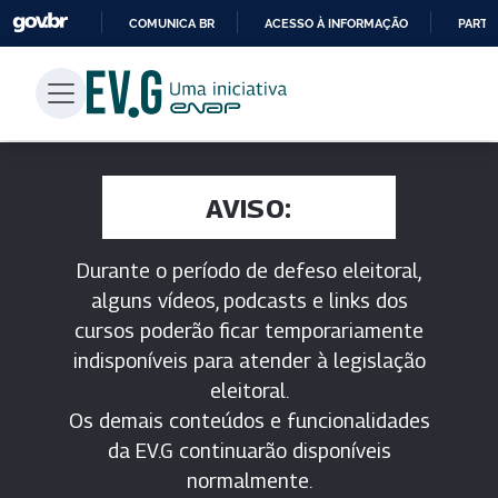
COMUNICA BR
ACESSO À INFORMAÇÃO
PARTI
IR
PARA
O
CONTEÚDO
AVISO:
Durante o período de defeso eleitoral,
alguns vídeos, podcasts e links dos
cursos poderão ficar temporariamente
indisponíveis para atender à legislação
eleitoral.
Os demais conteúdos e funcionalidades
da EV.G continuarão disponíveis
normalmente.