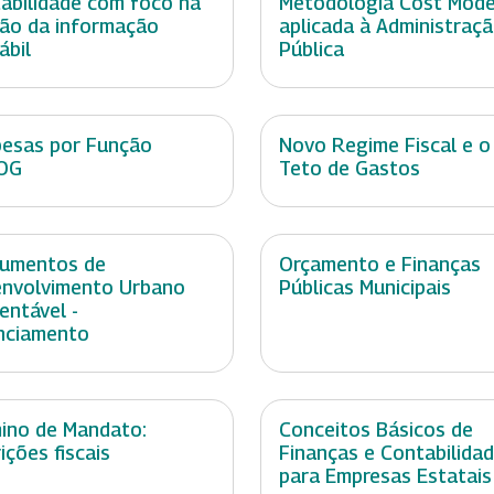
abilidade com foco na
Metodologia Cost Mode
ão da informação
aplicada à Administraç
ábil
Pública
esas por Função
Novo Regime Fiscal e o
OG
Teto de Gastos
rumentos de
Orçamento e Finanças
nvolvimento Urbano
Públicas Municipais
entável -
nciamento
ino de Mandato:
Conceitos Básicos de
ições fiscais
Finanças e Contabilida
para Empresas Estatais