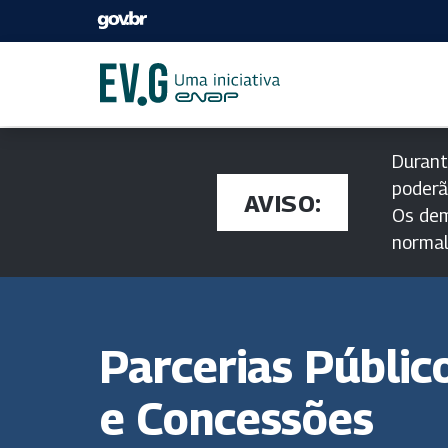
Durant
poderã
AVISO:
Os dem
norma
Parcerias Públic
e Concessões