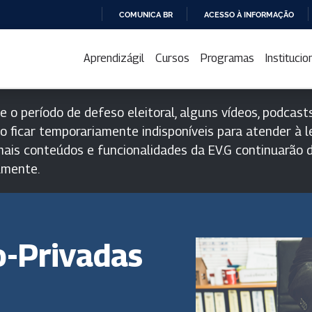
COMUNICA BR
ACESSO À INFORMAÇÃO
IR
PARA
Aprendizágil
Cursos
Programas
Institucio
O
CONTEÚDO
e o período de defeso eleitoral, alguns vídeos, podcasts
o ficar temporariamente indisponíveis para atender à le
ais conteúdos e funcionalidades da EV.G continuarão d
lmente.
o-Privadas