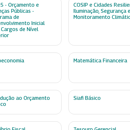
 5 - Orçamento e
COSIP e Cidades Resilie
nças Públicas -
Iluminação, Segurança 
rama de
Monitoramento Climáti
nvolvimento Inicial
 Cargos de Nível
rior
oeconomia
Matemática Financeira
odução ao Orçamento
Siafi Básico
ico
íbrio Fiscal
Tesouro Gerencial