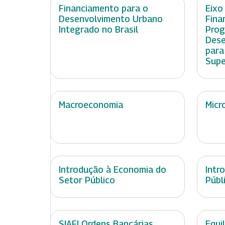
Financiamento para o
Eixo
Desenvolvimento Urbano
Fina
Integrado no Brasil
Prog
Dese
para
Supe
Macroeconomia
Micr
Introdução à Economia do
Intr
Setor Público
Públ
SIAFI Ordens Bancárias
Equil