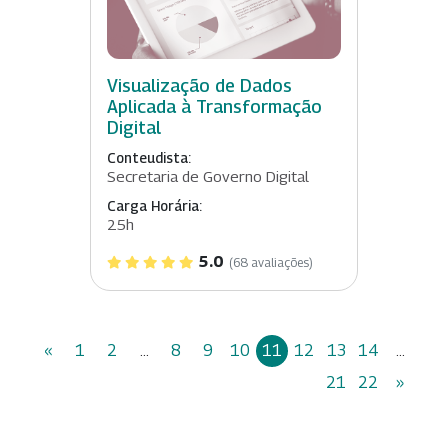
Visualização de Dados
Aplicada à Transformação
Digital
Conteudista:
Secretaria de Governo Digital
Carga Horária:
25h
5.0
(68 avaliações)
«
1
2
...
8
9
10
11
12
13
14
...
21
22
»