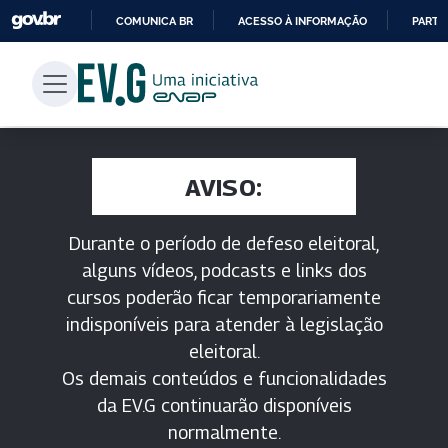
COMUNICA BR
ACESSO À INFORMAÇÃO
PARTI
IR
PARA
O
CONTEÚDO
AVISO:
Durante o período de defeso eleitoral,
alguns vídeos, podcasts e links dos
cursos poderão ficar temporariamente
indisponíveis para atender à legislação
eleitoral.
Os demais conteúdos e funcionalidades
da EV.G continuarão disponíveis
normalmente.