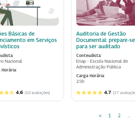
es Básicas de
Auditoria de Gestão
nciamento em Serviços
Documental: prepare-se
ivísticos
para ser auditado
udista:
Conteudista:
vo Nacional
Enap - Escola Nacional de
Administração Pública
 Horária:
Carga Horária:
25h
4.6
4.7
(50 avaliações)
(57 avaliaçõ
«
1
2
...