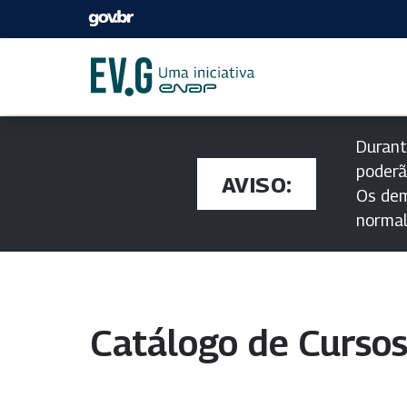
Durant
poderã
AVISO:
Os dem
norma
Catálogo de Curso