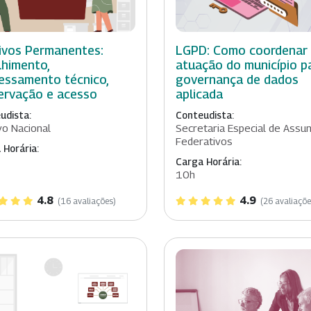
ivos Permanentes:
LGPD: Como coordenar
lhimento,
atuação do município p
essamento técnico,
governança de dados
ervação e acesso
aplicada
udista:
Conteudista:
vo Nacional
Secretaria Especial de Assu
Federativos
 Horária:
Carga Horária:
10h
4.8
4.9
(16 avaliações)
(26 avaliaçõe