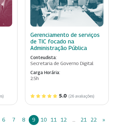
Gerenciamento de serviços
de TIC focado na
Administração Pública
Conteudista:
Secretaria de Governo Digital
Carga Horária:
25h
5.0
es)
(26 avaliações)
6
7
8
9
10
11
12
...
21
22
»