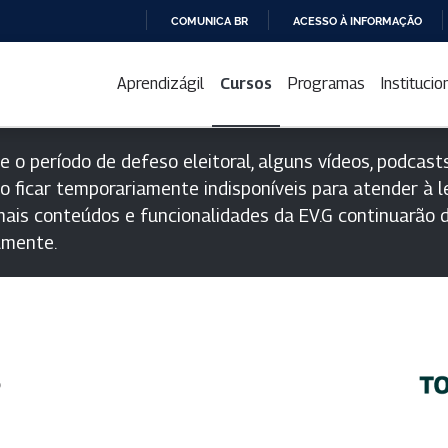
COMUNICA BR
ACESSO À INFORMAÇÃO
IR
PARA
Aprendizágil
Cursos
Programas
Institucio
O
CONTEÚDO
e o período de defeso eleitoral, alguns vídeos, podcasts
o ficar temporariamente indisponíveis para atender à le
ais conteúdos e funcionalidades da EV.G continuarão d
lmente.
s