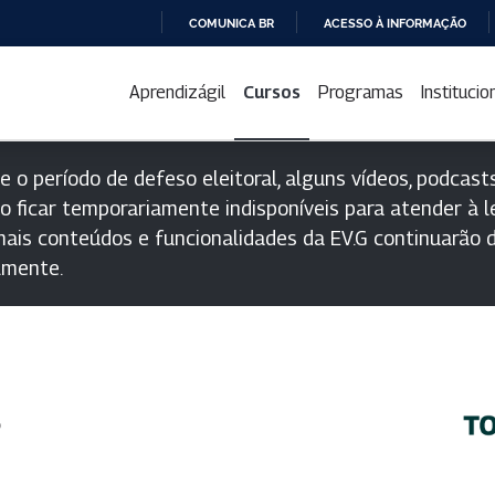
COMUNICA BR
ACESSO À INFORMAÇÃO
IR
PARA
Aprendizágil
Cursos
Programas
Institucio
O
CONTEÚDO
e o período de defeso eleitoral, alguns vídeos, podcasts
o ficar temporariamente indisponíveis para atender à le
ais conteúdos e funcionalidades da EV.G continuarão d
lmente.
s