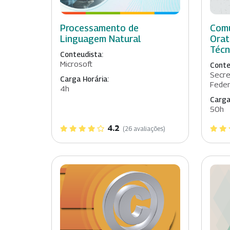
Processamento de
Comu
Linguagem Natural
Orat
Técn
Conteudista:
Microsoft
Conte
Secre
Carga Horária:
Feder
4h
Carga
50h
4.2
(26 avaliações)