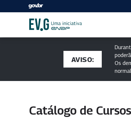
Durant
poderã
AVISO:
Os dem
norma
Catálogo de Curso