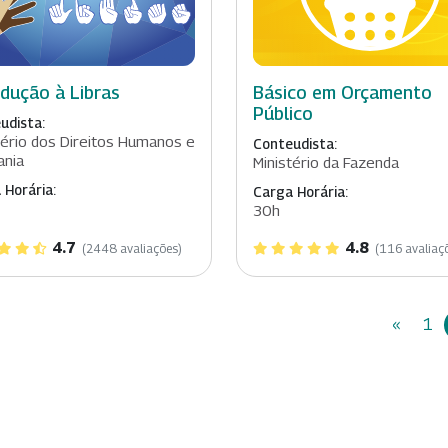
odução à Libras
Básico em Orçamento
Público
udista:
tério dos Direitos Humanos e
Conteudista:
ania
Ministério da Fazenda
 Horária:
Carga Horária:
30h
4.7
4.8
(2448 avaliações)
(116 avaliaç
«
1