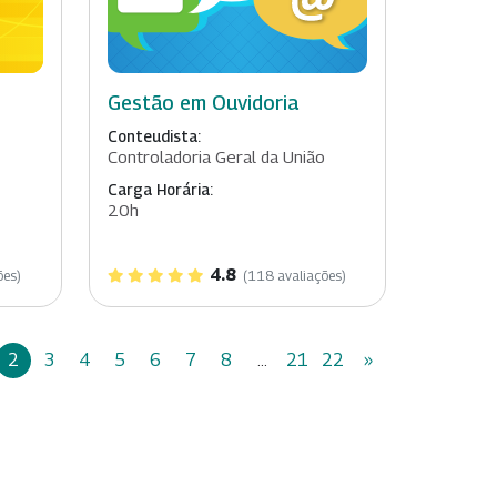
Gestão em Ouvidoria
Conteudista:
Controladoria Geral da União
Carga Horária:
20h
4.8
ões)
(118 avaliações)
2
3
4
5
6
7
8
...
21
22
»