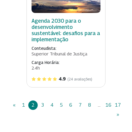
Agenda 2030 para o
desenvolvimento
sustentável: desafios para a
implementação
Conteudista:
Superior Tribunal de Justiça
Carga Horária:
24h
4.9
(24 avaliações)
«
1
2
3
4
5
6
7
8
...
16
17
»