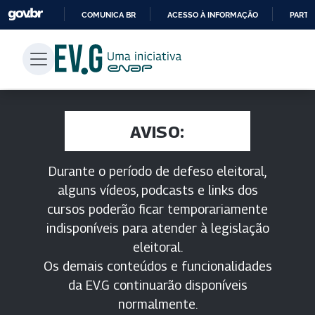
COMUNICA BR
ACESSO À INFORMAÇÃO
PARTI
IR
PARA
O
CONTEÚDO
AVISO:
Durante o período de defeso eleitoral,
alguns vídeos, podcasts e links dos
cursos poderão ficar temporariamente
indisponíveis para atender à legislação
eleitoral.
Os demais conteúdos e funcionalidades
da EV.G continuarão disponíveis
normalmente.