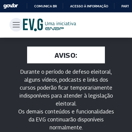
COMUNICA BR
ACESSO À INFORMAÇÃO
PARTI
IR
PARA
O
CONTEÚDO
AVISO:
Durante o período de defeso eleitoral,
alguns vídeos, podcasts e links dos
cursos poderão ficar temporariamente
indisponíveis para atender à legislação
eleitoral.
Os demais conteúdos e funcionalidades
da EV.G continuarão disponíveis
normalmente.