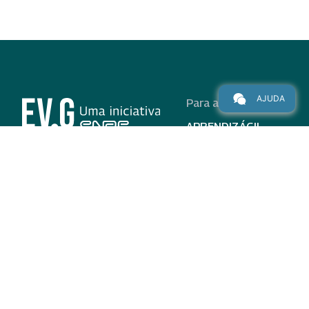
AJUDA
Para alunos
APRENDIZÁGIL
CURSOS
PROGRAMAS
INSTITUCIONAL
AJUDA
Para parceiros
Nas redes
ADESÃO
INSTITUIÇÕES
PARTICIPANTES
EV.G EM NÚMEROS