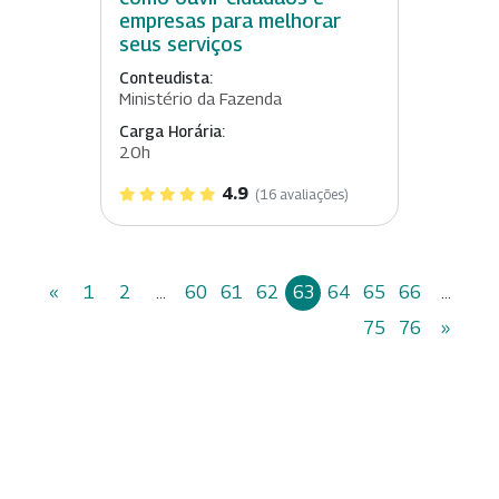
empresas para melhorar
seus serviços
Conteudista:
Ministério da Fazenda
Carga Horária:
20h
4.9
(16 avaliações)
«
1
2
...
60
61
62
63
64
65
66
...
75
76
»