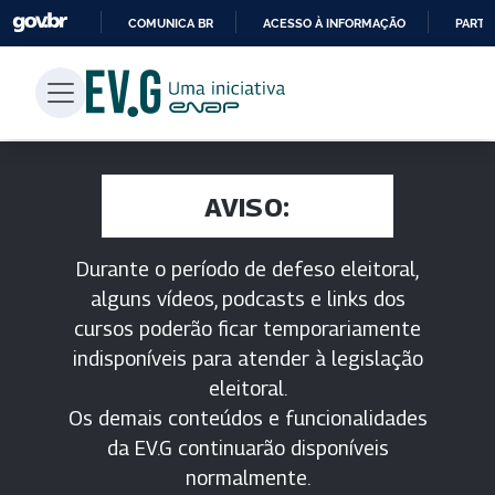
COMUNICA BR
ACESSO À INFORMAÇÃO
PARTI
IR
PARA
O
CONTEÚDO
AVISO:
Durante o período de defeso eleitoral,
alguns vídeos, podcasts e links dos
cursos poderão ficar temporariamente
indisponíveis para atender à legislação
eleitoral.
Os demais conteúdos e funcionalidades
da EV.G continuarão disponíveis
normalmente.