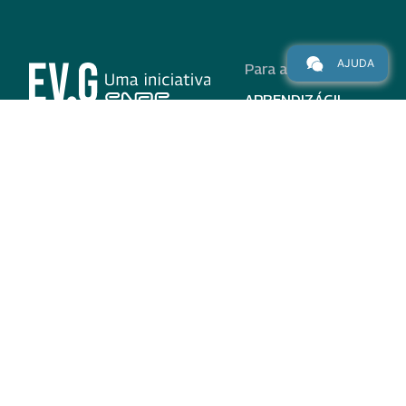
AJUDA
Para alunos
APRENDIZÁGIL
CURSOS
PROGRAMAS
INSTITUCIONAL
AJUDA
Para parceiros
Nas redes
ADESÃO
INSTITUIÇÕES
PARTICIPANTES
EV.G EM NÚMEROS
VALIDAÇÃO DE
DOCUMENTOS