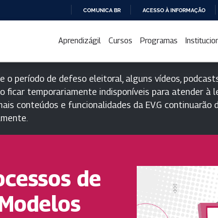
COMUNICA BR
ACESSO À INFORMAÇÃO
IR
PARA
Aprendizágil
Cursos
Programas
Institucio
O
CONTEÚDO
e o período de defeso eleitoral, alguns vídeos, podcasts
o ficar temporariamente indisponíveis para atender à le
ais conteúdos e funcionalidades da EV.G continuarão d
lmente.
ocessos de
 Modelos