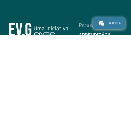
AJUDA
Para alunos
APRENDIZÁGIL
CURSOS
PROGRAMAS
INSTITUCIONAL
AJUDA
Para parceiros
Nas redes
ADESÃO
INSTITUIÇÕES
PARTICIPANTES
EV.G EM NÚMEROS
VALIDAÇÃO DE
DOCUMENTOS