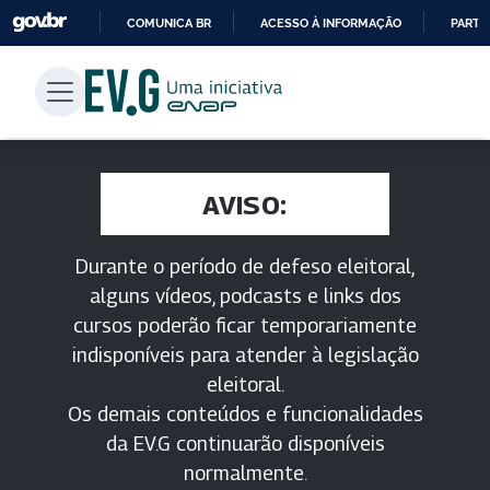
COMUNICA BR
ACESSO À INFORMAÇÃO
PARTI
IR
PARA
O
CONTEÚDO
AVISO:
Durante o período de defeso eleitoral,
alguns vídeos, podcasts e links dos
cursos poderão ficar temporariamente
indisponíveis para atender à legislação
eleitoral.
Os demais conteúdos e funcionalidades
da EV.G continuarão disponíveis
normalmente.