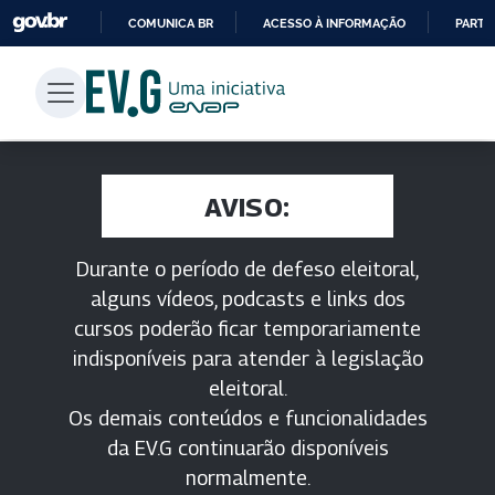
COMUNICA BR
ACESSO À INFORMAÇÃO
PARTI
IR
PARA
O
CONTEÚDO
AVISO:
Durante o período de defeso eleitoral,
alguns vídeos, podcasts e links dos
cursos poderão ficar temporariamente
indisponíveis para atender à legislação
eleitoral.
Os demais conteúdos e funcionalidades
da EV.G continuarão disponíveis
normalmente.