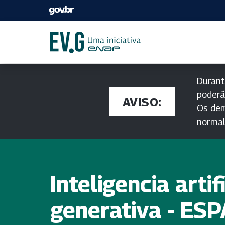
Durant
poderã
AVISO:
Os dem
norma
Inteligencia artif
generativa - ES