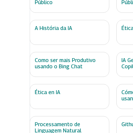
Público
Públ
A História da IA
Étic
Como ser mais Produtivo
IA G
usando o Bing Chat
Copi
Ética en IA
Cómo
usan
Processamento de
Gith
Linguagem Natural