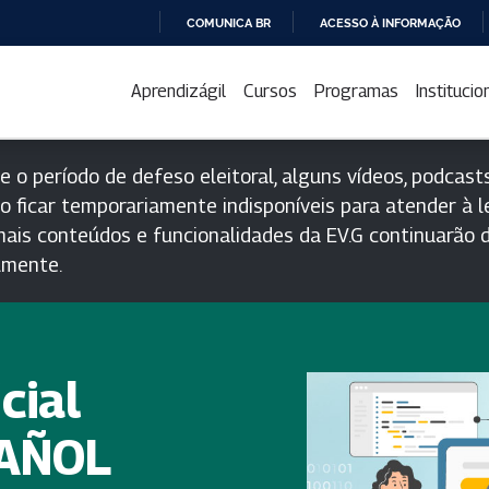
COMUNICA BR
ACESSO À INFORMAÇÃO
IR
PARA
Aprendizágil
Cursos
Programas
Institucio
O
CONTEÚDO
e o período de defeso eleitoral, alguns vídeos, podcasts
o ficar temporariamente indisponíveis para atender à le
ais conteúdos e funcionalidades da EV.G continuarão d
lmente.
icial
PAÑOL