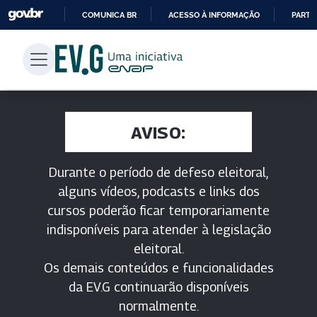
COMUNICA BR
ACESSO À INFORMAÇÃO
PARTI
IR
PARA
O
CONTEÚDO
AVISO:
Durante o período de defeso eleitoral,
alguns vídeos, podcasts e links dos
cursos poderão ficar temporariamente
indisponíveis para atender à legislação
eleitoral.
Os demais conteúdos e funcionalidades
da EV.G continuarão disponíveis
normalmente.