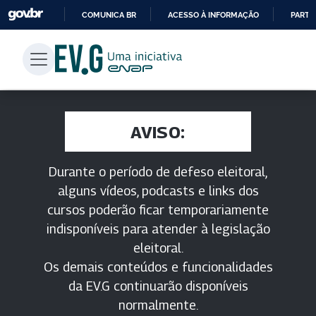
COMUNICA BR
ACESSO À INFORMAÇÃO
PARTI
IR
PARA
O
CONTEÚDO
AVISO:
Durante o período de defeso eleitoral,
alguns vídeos, podcasts e links dos
cursos poderão ficar temporariamente
indisponíveis para atender à legislação
eleitoral.
Os demais conteúdos e funcionalidades
da EV.G continuarão disponíveis
normalmente.