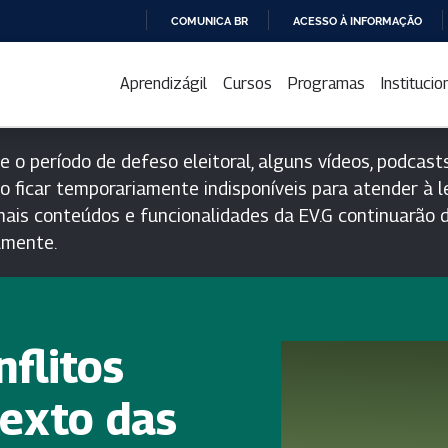
COMUNICA BR
ACESSO À INFORMAÇÃO
IR
PARA
Aprendizágil
Cursos
Programas
Institucio
O
CONTEÚDO
e o período de defeso eleitoral, alguns vídeos, podcasts
o ficar temporariamente indisponíveis para atender à le
ais conteúdos e funcionalidades da EV.G continuarão d
lmente.
flitos
texto das