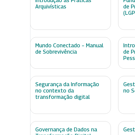
Introdução às Práticas
Fund
Arquivísticas
de P
(LGP
Mundo Conectado – Manual
Intr
de Sobrevivência
de P
Pess
Segurança da Informação
Gest
no contexto da
no S
transformação digital
Governança de Dados na
Gest