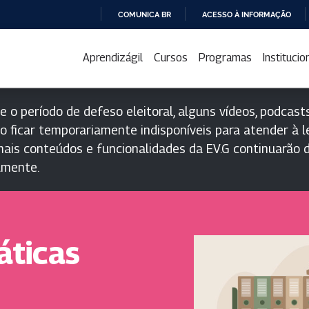
COMUNICA BR
ACESSO À INFORMAÇÃO
IR
PARA
Aprendizágil
Cursos
Programas
Institucio
O
CONTEÚDO
e o período de defeso eleitoral, alguns vídeos, podcasts
o ficar temporariamente indisponíveis para atender à le
ais conteúdos e funcionalidades da EV.G continuarão d
lmente.
áticas