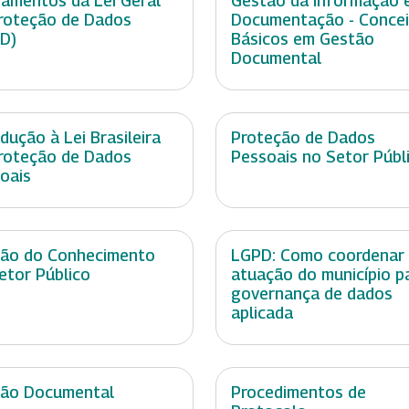
amentos da Lei Geral
Gestão da Informação 
roteção de Dados
Documentação - Conce
D)
Básicos em Gestão
Documental
odução à Lei Brasileira
Proteção de Dados
roteção de Dados
Pessoais no Setor Públ
oais
ão do Conhecimento
LGPD: Como coordenar
etor Público
atuação do município p
governança de dados
aplicada
ão Documental
Procedimentos de