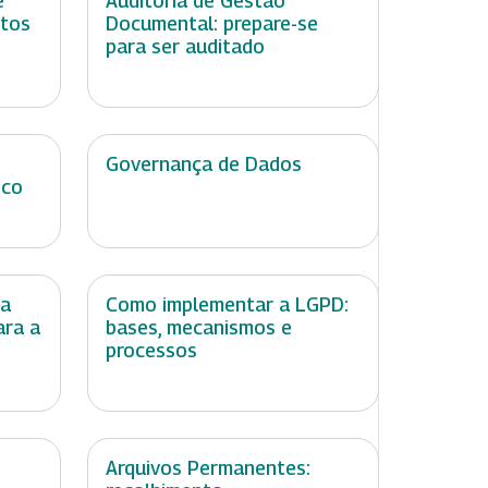
e
Auditoria de Gestão
itos
Documental: prepare-se
para ser auditado
Governança de Dados
ico
 a
Como implementar a LGPD:
ara a
bases, mecanismos e
processos
Arquivos Permanentes: