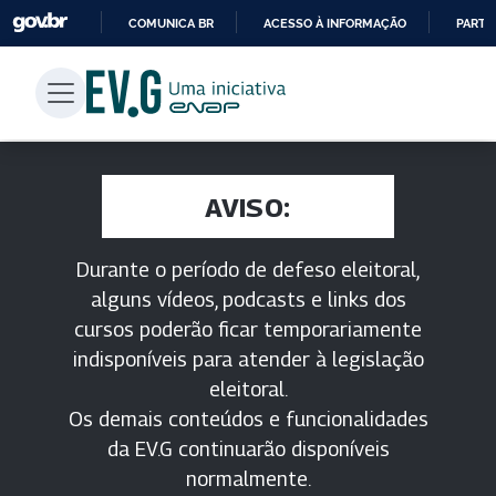
COMUNICA BR
ACESSO À INFORMAÇÃO
PARTI
IR
PARA
O
CONTEÚDO
AVISO:
Durante o período de defeso eleitoral,
alguns vídeos, podcasts e links dos
cursos poderão ficar temporariamente
indisponíveis para atender à legislação
eleitoral.
Os demais conteúdos e funcionalidades
da EV.G continuarão disponíveis
normalmente.