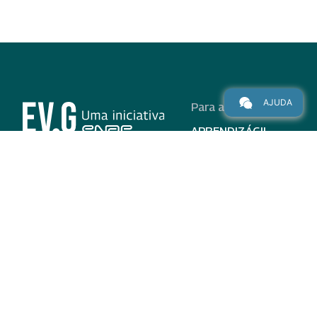
AJUDA
Para alunos
APRENDIZÁGIL
CURSOS
PROGRAMAS
INSTITUCIONAL
AJUDA
Para parceiros
Nas redes
ADESÃO
INSTITUIÇÕES
PARTICIPANTES
EV.G EM NÚMEROS