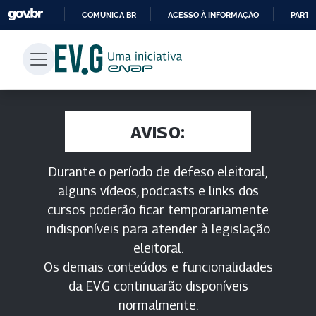
COMUNICA BR
ACESSO À INFORMAÇÃO
PARTI
IR
PARA
O
CONTEÚDO
AVISO:
Durante o período de defeso eleitoral,
alguns vídeos, podcasts e links dos
cursos poderão ficar temporariamente
indisponíveis para atender à legislação
eleitoral.
Os demais conteúdos e funcionalidades
da EV.G continuarão disponíveis
normalmente.