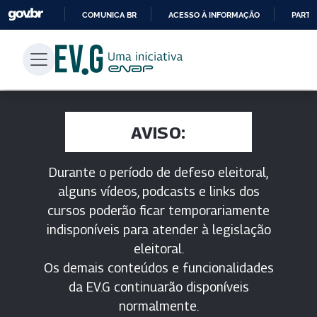
COMUNICA BR
ACESSO À INFORMAÇÃO
PARTI
IR
PARA
O
CONTEÚDO
AVISO:
Durante o período de defeso eleitoral,
alguns vídeos, podcasts e links dos
cursos poderão ficar temporariamente
indisponíveis para atender à legislação
eleitoral.
Os demais conteúdos e funcionalidades
da EV.G continuarão disponíveis
normalmente.