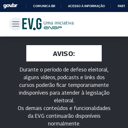
COMUNICA BR
ACESSO À INFORMAÇÃO
PARTI
IR
PARA
O
CONTEÚDO
AVISO:
Durante o período de defeso eleitoral,
alguns vídeos, podcasts e links dos
cursos poderão ficar temporariamente
indisponíveis para atender à legislação
eleitoral.
Os demais conteúdos e funcionalidades
da EV.G continuarão disponíveis
normalmente.