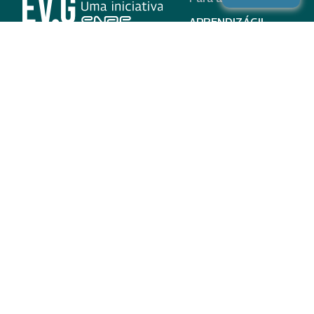
APRENDIZÁGIL
CURSOS
PROGRAMAS
INSTITUCIONAL
AJUDA
Para parceiros
Nas redes
ADESÃO
INSTITUIÇÕES
PARTICIPANTES
EV.G EM NÚMEROS
VALIDAÇÃO DE
DOCUMENTOS
TERMO DE USO E AVISO
DE PRIVACIDADE