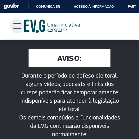
COMUNICA BR
ACESSO À INFORMAÇÃO
PARTI
IR
PARA
O
CONTEÚDO
AVISO:
Durante o período de defeso eleitoral,
alguns vídeos, podcasts e links dos
cursos poderão ficar temporariamente
indisponíveis para atender à legislação
eleitoral.
Os demais conteúdos e funcionalidades
da EV.G continuarão disponíveis
normalmente.