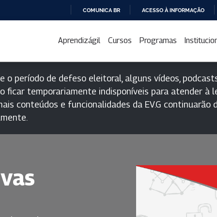
COMUNICA BR
ACESSO À INFORMAÇÃO
IR
PARA
Aprendizágil
Cursos
Programas
Institucio
O
CONTEÚDO
e o período de defeso eleitoral, alguns vídeos, podcasts
o ficar temporariamente indisponíveis para atender à le
ais conteúdos e funcionalidades da EV.G continuarão d
lmente.
ivas