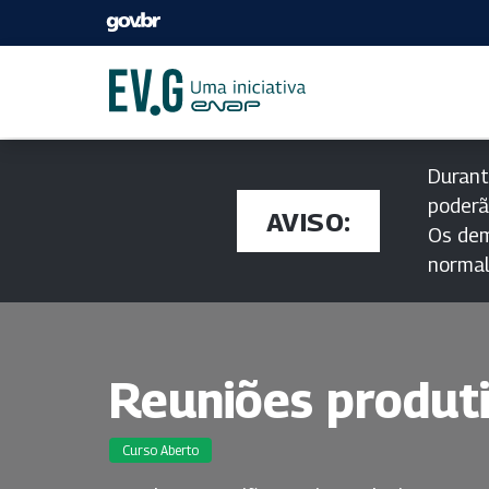
Durant
poderã
AVISO:
Os dem
norma
Reuniões produt
Curso Aberto