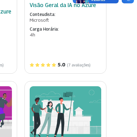
Visão Geral da IA no Azure
Azure
Conteudista:
Microsoft
Carga Horária:
4h
5.0
es)
(7 avaliações)