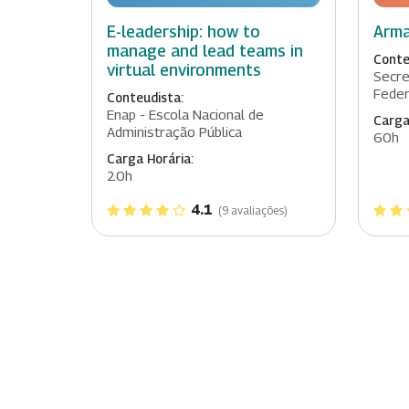
E-leadership: how to
Arma
manage and lead teams in
Conte
virtual environments
Secre
Feder
Conteudista:
Enap - Escola Nacional de
Carga
Administração Pública
60h
Carga Horária:
20h
4.1
(9 avaliações)