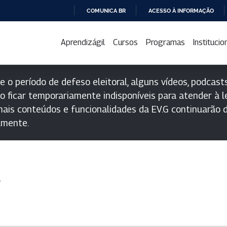
COMUNICA BR
ACESSO À INFORMAÇÃO
IR
PARA
Aprendizágil
Cursos
Programas
Institucio
O
CONTEÚDO
e o período de defeso eleitoral, alguns vídeos, podcasts
o ficar temporariamente indisponíveis para atender à le
ais conteúdos e funcionalidades da EV.G continuarão d
lmente.
s