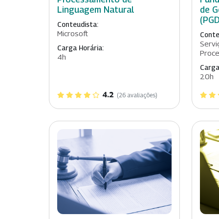
Linguagem Natural
de G
(PGD
Conteudista:
Microsoft
Conte
Servi
Carga Horária:
Proc
4h
Carga
20h
4.2
(26 avaliações)