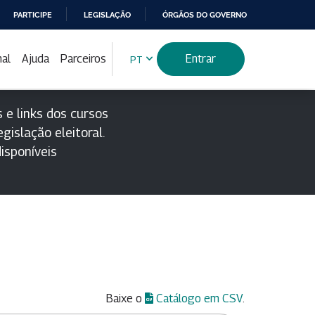
PARTICIPE
LEGISLAÇÃO
ÓRGÃOS DO GOVERNO
nal
Ajuda
Parceiros
Entrar
PT
 e links dos cursos
gislação eleitoral.
isponíveis
Baixe o
Catálogo em CSV
.