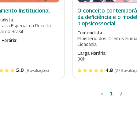
mento Institucional
O conceito contempor
da deficiência e o mode
udista:
biopsicossocial
taria Especial da Receita
al do Brasil
Conteudista:
Ministério dos Direitos Hum
 Horária:
Cidadania
Carga Horária:
30h
5.0
4.8
(8 avaliações)
(278 avaliaç
«
1
2
...