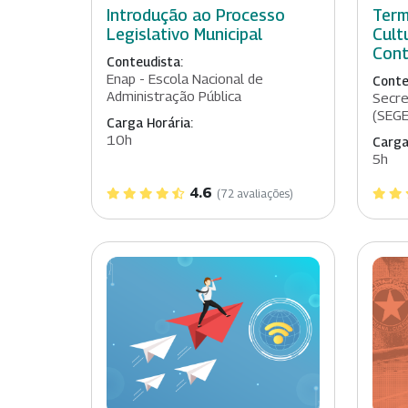
Introdução ao Processo
Term
Legislativo Municipal
Cult
Con
Conteudista:
Enap - Escola Nacional de
Conte
Administração Pública
Secre
(SEGE
Carga Horária:
10h
Carga
5h
4.6
(72 avaliações)