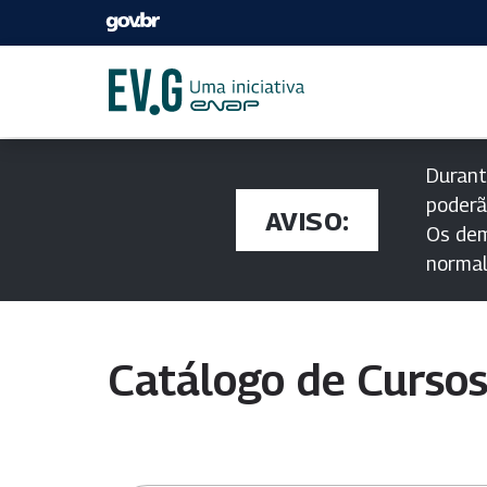
Durant
poderã
AVISO:
Os dem
norma
Catálogo de Curso