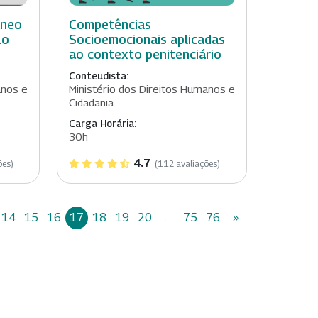
âneo
Competências
lo
Socioemocionais aplicadas
ao contexto penitenciário
Conteudista:
anos e
Ministério dos Direitos Humanos e
Cidadania
Carga Horária:
30h
4.7
ões)
(112 avaliações)
14
15
16
17
18
19
20
...
75
76
»