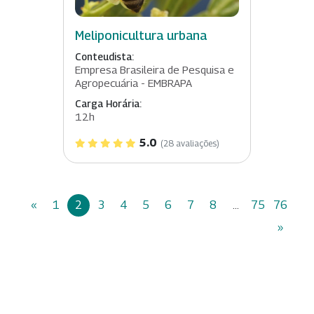
Meliponicultura urbana
Conteudista:
Empresa Brasileira de Pesquisa e
Agropecuária - EMBRAPA
Carga Horária:
12h
5.0
(28 avaliações)
«
1
2
3
4
5
6
7
8
...
75
76
»