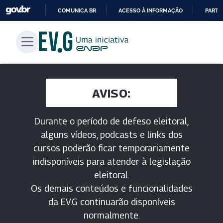
COMUNICA BR
ACESSO À INFORMAÇÃO
PARTI
IR
PARA
O
CONTEÚDO
AVISO:
Durante o período de defeso eleitoral,
alguns vídeos, podcasts e links dos
cursos poderão ficar temporariamente
indisponíveis para atender à legislação
eleitoral.
Os demais conteúdos e funcionalidades
da EV.G continuarão disponíveis
normalmente.