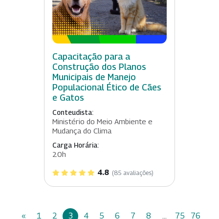
Capacitação para a
Construção dos Planos
Municipais de Manejo
Populacional Ético de Cães
e Gatos
Conteudista:
Ministério do Meio Ambiente e
Mudança do Clima
Carga Horária:
20h
4.8
(85 avaliações)
«
1
2
3
4
5
6
7
8
...
75
76