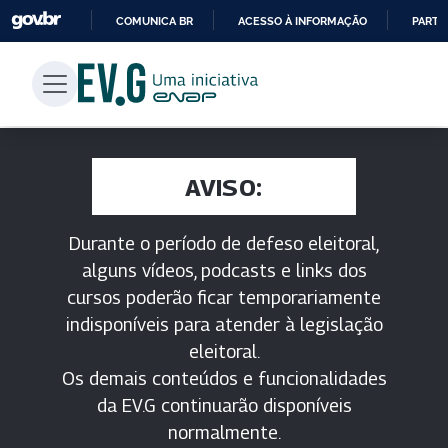
COMUNICA BR
ACESSO À INFORMAÇÃO
PARTI
IR
PARA
O
CONTEÚDO
AVISO:
Durante o período de defeso eleitoral,
alguns vídeos, podcasts e links dos
cursos poderão ficar temporariamente
indisponíveis para atender à legislação
eleitoral.
Os demais conteúdos e funcionalidades
da EV.G continuarão disponíveis
normalmente.