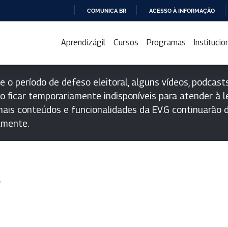
COMUNICA BR
ACESSO À INFORMAÇÃO
IR
PARA
Aprendizágil
Cursos
Programas
Institucio
O
CONTEÚDO
e o período de defeso eleitoral, alguns vídeos, podcasts
o ficar temporariamente indisponíveis para atender à le
ais conteúdos e funcionalidades da EV.G continuarão d
lmente.
s