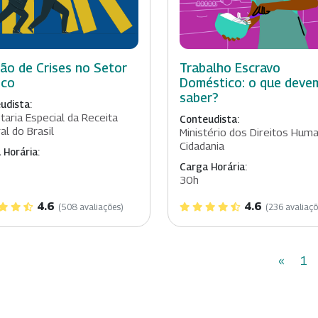
ão de Crises no Setor
Trabalho Escravo
ico
Doméstico: o que deve
saber?
udista:
taria Especial da Receita
Conteudista:
al do Brasil
Ministério dos Direitos Hum
Cidadania
 Horária:
Carga Horária:
30h
4.6
4.6
(508 avaliações)
(236 avaliaçõ
«
1