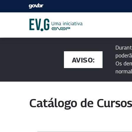
Durant
poderã
AVISO:
Os dem
norma
Catálogo de Curso