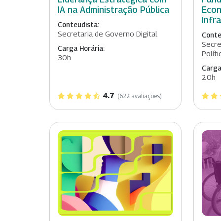
IA na Administração Pública
Econ
Infr
Conteudista:
Secretaria de Governo Digital
Conte
Secre
Carga Horária:
Polít
30h
Carga
20h
4.7
(622 avaliações)