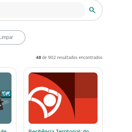
Buscar
Limpar
48
de 902 resultados encontrados
 de
Resiliência Territorial: do