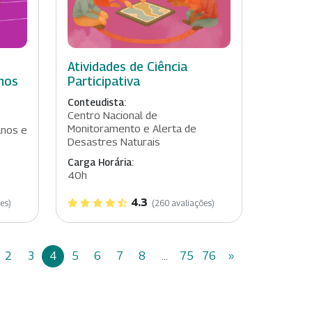
Atividades de Ciência
mos
Participativa
Conteudista:
Centro Nacional de
Monitoramento e Alerta de
anos e
Desastres Naturais
Carga Horária:
40h
4.3
es)
(260 avaliações)
2
3
4
5
6
7
8
...
75
76
»