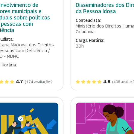
nvolvimento de
Disseminadores dos Dir
ores municipais e
da Pessoa Idosa
duais sobre políticas
Conteudista:
 pessoas com
Ministério dos Direitos Hum
ciência
Cidadania
udista:
Carga Horária:
taria Nacional dos Direitos
30h
essoas com Deficiência /
D - MDHC
 Horária:
4.7
4.8
(174 avaliações)
(406 avaliaç