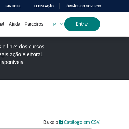
PARTICIPE
LEGISLAÇÃO
ÓRGÃOS DO GOVERNO
nal
Ajuda
Parceiros
Entrar
PT
 e links dos cursos
gislação eleitoral.
isponíveis
Baixe o
Catálogo em CSV
.