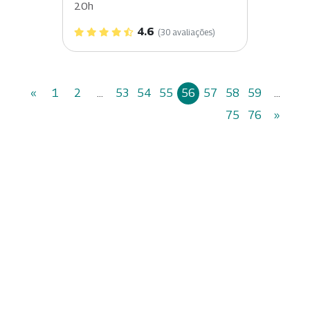
20h
4.6
(30 avaliações)
«
1
2
...
53
54
55
56
57
58
59
...
75
76
»