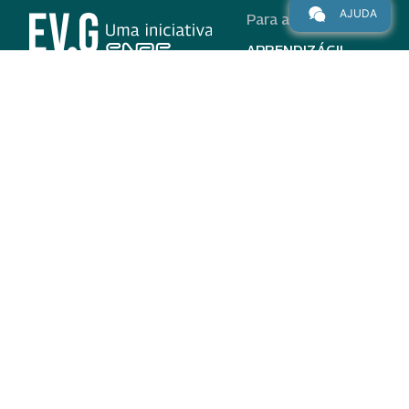
AJUDA
Para alunos
APRENDIZÁGIL
CURSOS
PROGRAMAS
INSTITUCIONAL
AJUDA
Para parceiros
Nas redes
ADESÃO
INSTITUIÇÕES
PARTICIPANTES
EV.G EM NÚMEROS
VALIDAÇÃO DE
DOCUMENTOS
TERMO DE USO E AVISO
DE PRIVACIDADE