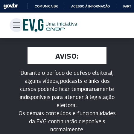
COMUNICA BR
ACESSO À INFORMAÇÃO
PARTI
IR
PARA
O
CONTEÚDO
AVISO:
Durante o período de defeso eleitoral,
alguns vídeos, podcasts e links dos
cursos poderão ficar temporariamente
indisponíveis para atender à legislação
eleitoral.
Os demais conteúdos e funcionalidades
da EV.G continuarão disponíveis
normalmente.