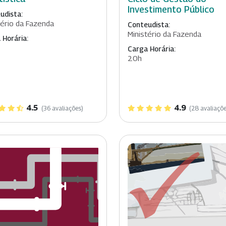
Investimento Público
udista:
tério da Fazenda
Conteudista:
Ministério da Fazenda
 Horária:
Carga Horária:
20h
4.5
4.9
(36 avaliações)
(28 avaliaçõe