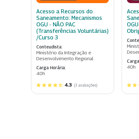
Acesso a Recursos do
Aces
Saneamento: Mecanismos
Sane
OGU - NÃO PAC
OGU-
(Transferências Voluntárias)
Obri
/Curso 3
Conte
Minis
Conteudista:
Desen
Ministério da Integração e
Desenvolvimento Regional
Carga
40h
Carga Horária:
40h
4.3
(3 avaliações)