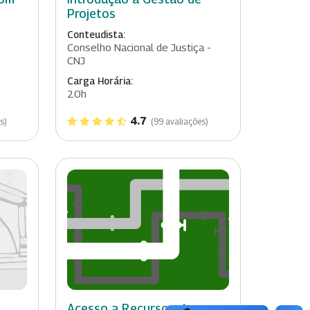
Projetos
Conteudista:
o
Conselho Nacional de Justiça -
CNJ
Carga Horária:
20h
4.7
s)
(99 avaliações)
Acesso a Recursos do