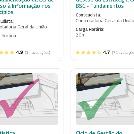
so à Informação nos
BSC - Fundamentos
cípios
Conteudista:
Controladoria Geral da Uniã
udista:
oladoria Geral da União
Carga Horária:
20h
 Horária:
4.9
4.7
(14 avaliações)
(72 avaliaçõe
tística
Ciclo de Gestão do