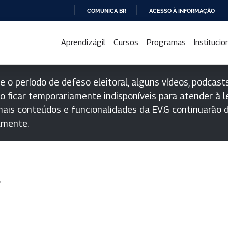
COMUNICA BR
ACESSO À INFORMAÇÃO
IR
PARA
Aprendizágil
Cursos
Programas
Institucio
O
CONTEÚDO
e o período de defeso eleitoral, alguns vídeos, podcasts
o ficar temporariamente indisponíveis para atender à le
ais conteúdos e funcionalidades da EV.G continuarão d
lmente.
s