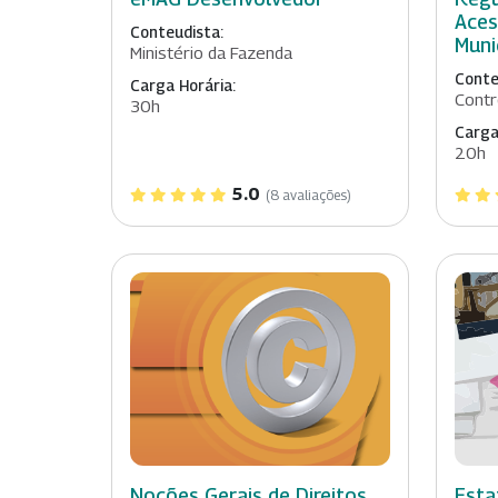
Aces
Conteudista:
Muni
Ministério da Fazenda
Conte
Carga Horária:
Contr
30h
Carga
20h
5.0
(8 avaliações)
Noções Gerais de Direitos
Esta