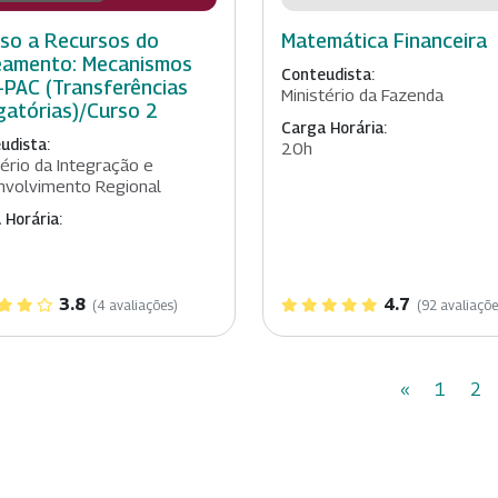
so a Recursos do
Matemática Financeira
amento: Mecanismos
Conteudista:
PAC (Transferências
Ministério da Fazenda
gatórias)/Curso 2
Carga Horária:
udista:
20h
tério da Integração e
volvimento Regional
 Horária:
3.8
4.7
(4 avaliações)
(92 avaliaçõe
«
1
2