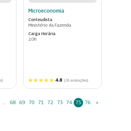
Microeconomia
Conteudista:
Ministério da Fazenda
Carga Horária:
20h
4.8
s)
(26 avaliações)
...
68
69
70
71
72
73
74
75
76
»