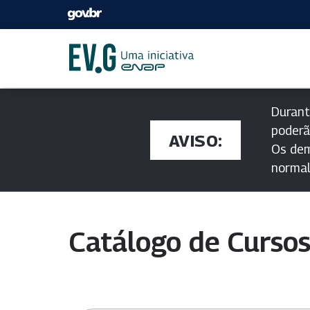
Durant
poderã
AVISO:
Os dem
norma
Catálogo de Curso