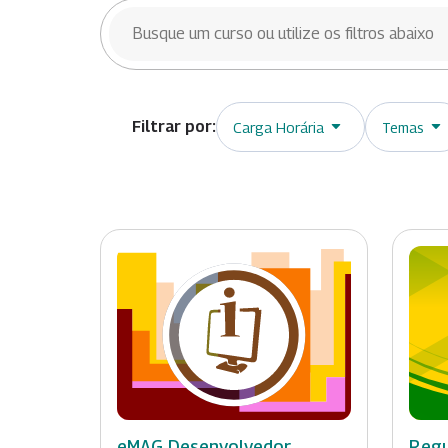
BUSCAR CURSOS
Carga Horária
Temas
eMAG Desenvolvedor
Regu