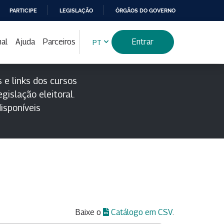
PARTICIPE
LEGISLAÇÃO
ÓRGÃOS DO GOVERNO
nal
Ajuda
Parceiros
Entrar
PT
 e links dos cursos
gislação eleitoral.
isponíveis
Baixe o
Catálogo em CSV
.