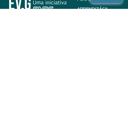
APRENDIZÁGIL
CURSOS
PROGRAMAS
INSTITUCIONAL
AJUDA
Para parceiros
Nas redes
ADESÃO
INSTITUIÇÕES
PARTICIPANTES
EV.G EM NÚMEROS
VALIDAÇÃO DE
DOCUMENTOS
TERMO DE USO E AVISO
DE PRIVACIDADE