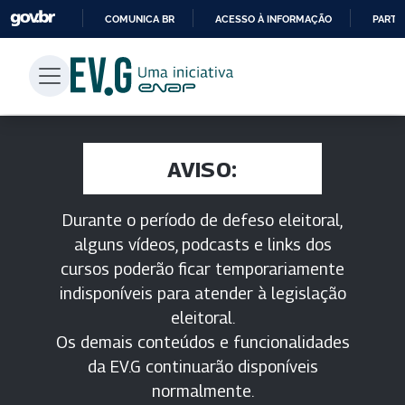
COMUNICA BR
ACESSO À INFORMAÇÃO
PARTI
IR
PARA
O
CONTEÚDO
AVISO:
Durante o período de defeso eleitoral,
alguns vídeos, podcasts e links dos
cursos poderão ficar temporariamente
indisponíveis para atender à legislação
eleitoral.
Os demais conteúdos e funcionalidades
da EV.G continuarão disponíveis
normalmente.