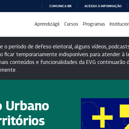
COMUNICA BR
ACESSO À INFORMAÇÃO
IR
PARA
Aprendizágil
Cursos
Programas
Institucio
O
CONTEÚDO
e o período de defeso eleitoral, alguns vídeos, podcasts
o ficar temporariamente indisponíveis para atender à le
ais conteúdos e funcionalidades da EV.G continuarão d
lmente.
o Urbano
ritórios