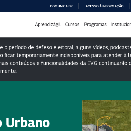
COMUNICA BR
ACESSO À INFORMAÇÃO
IR
PARA
Aprendizágil
Cursos
Programas
Institucio
O
CONTEÚDO
e o período de defeso eleitoral, alguns vídeos, podcasts
o ficar temporariamente indisponíveis para atender à le
ais conteúdos e funcionalidades da EV.G continuarão d
lmente.
o Urbano